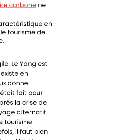
lité carbone
ne
ractéristique en
se le tourisme de
e.
ile. Le Yang est
existe en
eux donne
tait fait pour
rès la crise de
yage alternatif
le tourisme
s, il faut bien