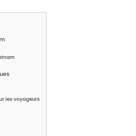
am
ietnam
ques
our les voyageurs