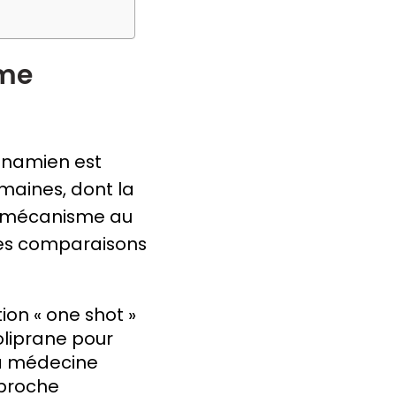
sme
tnamien est
omaines, dont la
me mécanisme au
ques comparaisons
ion « one shot »
oliprane pour
La médecine
pproche