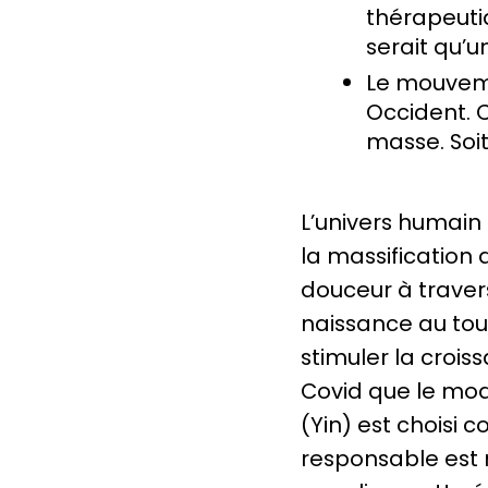
thérapeuti
serait qu’
Le mouveme
Occident. C’
masse. Soi
L’univers humain 
la massification 
douceur à traver
naissance au tour
stimuler la crois
Covid que le mod
(Yin) est choisi 
responsable est 